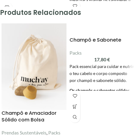
ideal para manter os sabonetes e
cosméticos sólidos secos,
Concebida igualmente para
Produtos Relacionados
prolongando o seu uso.
massajar e evitar o desperdício de
produtos, promovendo a sua
utilização até ao final.
Champô e Sabonete
100% biodegradável.
Packs
17,80
€
Pack essencial para cuidar e nutrir
o teu cabelo e corpo composto
por champô e sabonete sólido.
Os champôs e sabonetes sólidos
much'ay são feitos de forma
artesanal
. São 100% naturais, com
ingredientes biológicos
Champô e Amaciador
certificados COSMOS / ECOCERT.
Sólido com Bolsa
São 100% vegan e biodegradáveis
e deixam o cabelo nutrido, limpo e
Prendas Sustentáveis
,
Packs