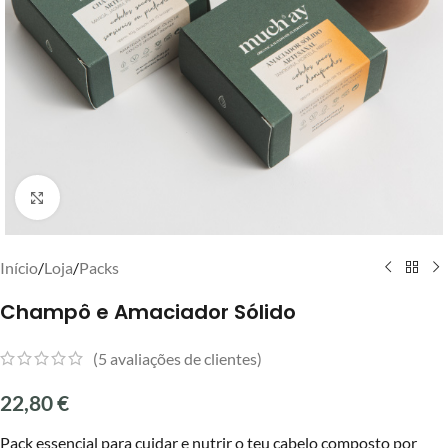
Clique para ampliar
Início
/
Loja
/
Packs
Champô e Amaciador Sólido
(
5
avaliações de clientes)
22,80
€
Pack essencial para cuidar e nutrir o teu cabelo composto por