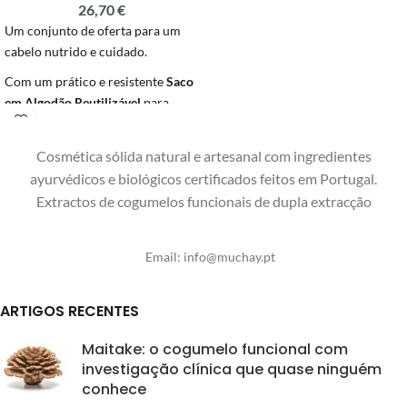
26,70
€
leve.
Um conjunto de oferta para um
Sem sal, silicones, sulfatos,
cabelo nutrido e cuidado.
parabenos ou fragrâncias
sintéticas na sua formulação. Não
Com um prático e resistente
Saco
testados em animais. Embalagem
em Algodão Reutilizável
para
100% reciclada com certificação
evitar embrulhos e embalagens e
FSC.
prolongar a sua vida, um
champô
Cosmética sólida natural e artesanal com ingredientes
sólido artesanal
à escolha e um
De Portugal para o Mundo, com
ayurvédicos e biológicos certificados feitos em Portugal.
amaciador sólido artesanal
à
amor.
Extractos de cogumelos funcionais de dupla extracção
escolha.
Os champôs e amaciadores
Email:
info@muchay.pt
sólidos much'ay são 100%
naturais, com ingredientes
biológicos certificados COSMOS /
ARTIGOS RECENTES
ECOCERT. O São 100% vegan e
biodegradáveis e deixam o cabelo
Maitake: o cogumelo funcional com
nutrido, limpo e leve.
investigação clínica que quase ninguém
conhece
Sem sal, silicones, sulfatos,