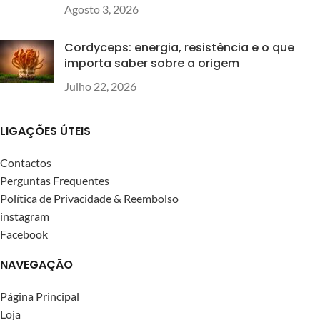
parabenos ou fragrâncias
Agosto 3, 2026
sintéticas na sua formulação. Não
testados em animais. Embalagem
Cordyceps: energia, resistência e o que
100% reciclada com certificação
importa saber sobre a origem
FSC.
Julho 22, 2026
LIGAÇÕES ÚTEIS
Contactos
Perguntas Frequentes
Política de Privacidade & Reembolso
instagram
Facebook
NAVEGAÇÃO
Página Principal
Loja