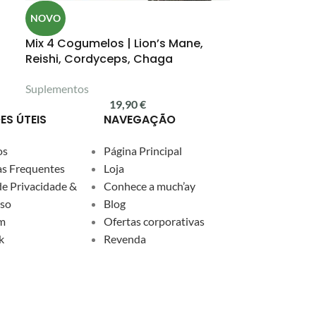
NOVO
Mix 4 Cogumelos | Lion’s Mane,
Reishi, Cordyceps, Chaga
Suplementos
19,90
€
ES ÚTEIS
NAVEGAÇÃO
os
Página Principal
s Frequentes
Loja
de Privacidade &
Conhece a much’ay
so
Blog
m
Ofertas corporativas
k
Revenda