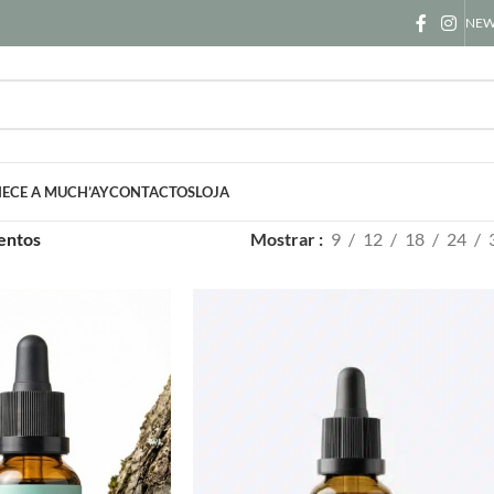
NEW
ECE A MUCH’AY
CONTACTOS
LOJA
entos
Mostrar
9
12
18
24