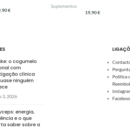
Suplementos
9,90
€
19,90
€
ES
LIGAÇÕ
ake: o cogumelo
Contact
onal com
Pergunta
tigação clínica
Política 
quase ninguém
Reembol
ece
instagra
 3, 2026
Faceboo
ceps: energia,
tência e o que
ta saber sobre a