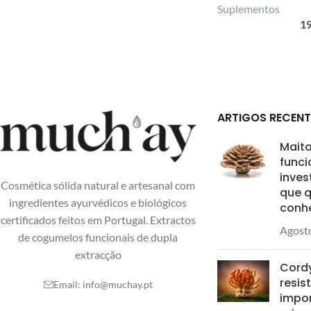
Suplementos
1
ARTIGOS RECENT
Mait
funci
inves
Cosmética sólida natural e artesanal com
que 
ingredientes ayurvédicos e biológicos
conh
certificados feitos em Portugal. Extractos
Agosto
de cogumelos funcionais de dupla
extracção
Cordy
resis
Email:
info@muchay.pt
impor