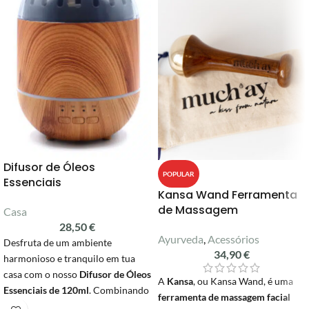
Difusor de Óleos
POPULAR
Essenciais
Kansa Wand Ferramenta
de Massagem
Casa
28,50
€
Ayurveda
,
Acessórios
Desfruta de um ambiente
34,90
€
harmonioso e tranquilo em tua
casa com o nosso
Difusor de Óleos
A
Kansa
, ou Kansa Wand, é uma
Essenciais de 120ml
. Combinando
ferramenta de massagem facial
elegância e funcionalidade, este