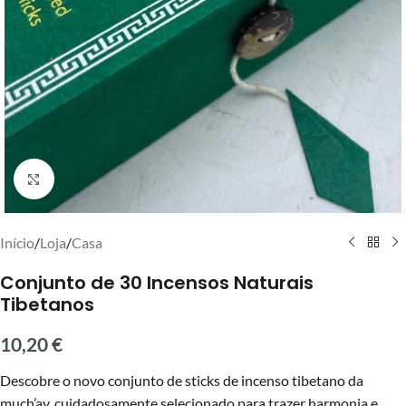
Clique para ampliar
Início
/
Loja
/
Casa
Conjunto de 30 Incensos Naturais
Tibetanos
10,20
€
Descobre o novo conjunto de sticks de incenso tibetano da
much’ay, cuidadosamente selecionado para trazer harmonia e